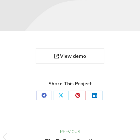
View demo
Share This Project
Share
Share
Share
Share
on
on
on
on
Facebook
X
Pinterest
LinkedIn
Project
PREVIOUS