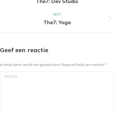
navigation
The7: Dev Studio
Previous
project:
NEXT
The7: Yoga
Next
project:
Geef een reactie
Je email adres wordt niet gepubliceerd. Required fields are marked
*
Reactie