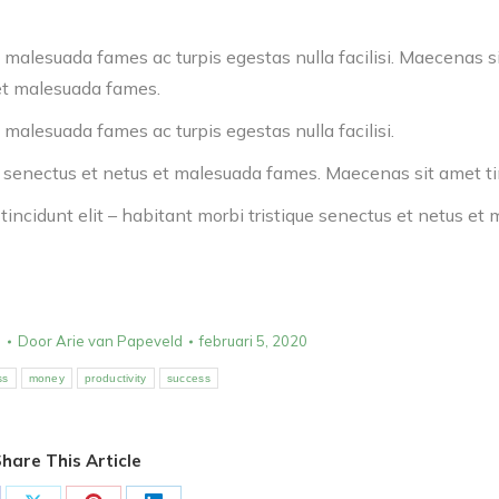
 malesuada fames ac turpis egestas nulla facilisi. Maecenas s
 et malesuada fames.
 malesuada fames ac turpis egestas nulla facilisi.
e senectus et netus et malesuada fames. Maecenas sit amet tin
incidunt elit – habitant morbi tristique senectus et netus et
s
Door
Arie van Papeveld
februari 5, 2020
ss
money
productivity
success
hare This Article