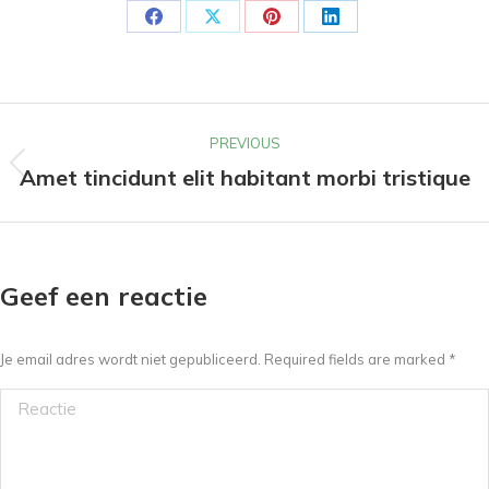
Share
Share
Share
Share
on
on
on
on
Facebook
X
Pinterest
LinkedIn
Post
PREVIOUS
navigation
Amet tincidunt elit habitant morbi tristique
Previous
post:
Geef een reactie
Je email adres wordt niet gepubliceerd. Required fields are marked
*
Reactie