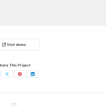
Visit demo
hare This Project
are
Share
Share
Share
on
on
on
cebook
X
Pinterest
LinkedIn